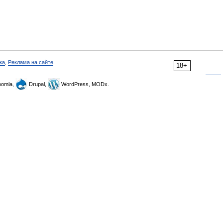
ка
,
Реклама на сайте
18+
omla,
Drupal,
WordPress, MODx.