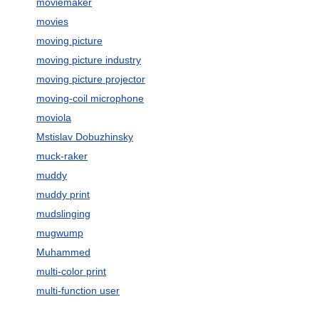
moviemaker
movies
moving picture
moving picture industry
moving picture projector
moving-coil microphone
moviola
Mstislav Dobuzhinsky
muck-raker
muddy
muddy print
mudslinging
mugwump
Muhammed
multi-color print
multi-function user