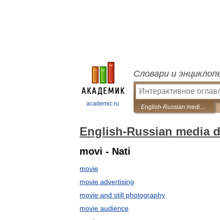
Словари и энциклоп
academic.ru
English-Russian media dictionary
English-Russian media d
movi - Nati
movie
movie advertising
movie and still photography
movie audience