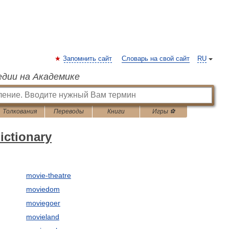
Запомнить сайт
Словарь на свой сайт
RU
едии на Академике
Толкования
Переводы
Книги
Игры ⚽
ictionary
movie-theatre
moviedom
moviegoer
movieland