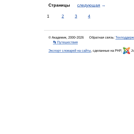
Страницы
следующая
→
1
2
3
4
© Академик, 2000-2026
Обратная связь:
Техподдерж
👣 Путешествия
Экспорт словарей на сайты
, сделанные на PHP,
Jo